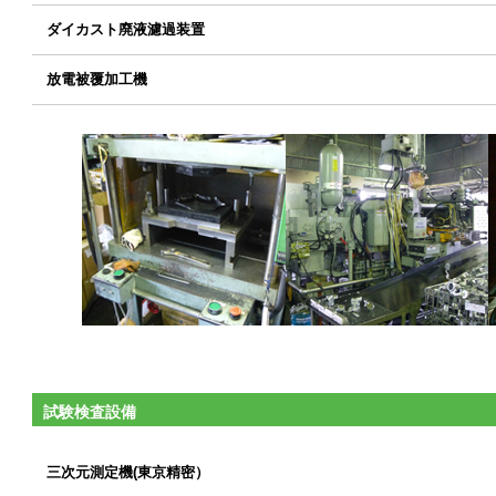
ダイカスト廃液濾過装置
放電被覆加工機
試験検査設備
三次元測定機(東京精密）