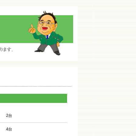
2台
4台